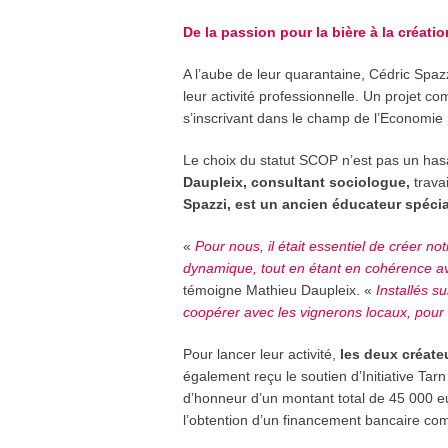
De la passion pour la bière à la créati
A l’aube de leur quarantaine, Cédric Spazz
leur activité professionnelle. Un projet 
s’inscrivant dans le champ de l’Economie 
Le choix du statut SCOP n’est pas un has
Daupleix, consultant sociologue,
trava
Spazzi, est un ancien éducateur spécia
«
Pour nous, il était essentiel de créer n
dynamique, tout en étant en cohérence ave
témoigne Mathieu Daupleix. «
Installés su
coopérer avec les vignerons locaux, pour 
Pour lancer leur activité,
les deux créat
également reçu le soutien d’Initiative Tar
d’honneur d’un montant total de 45 000 eur
l’obtention d’un financement bancaire co