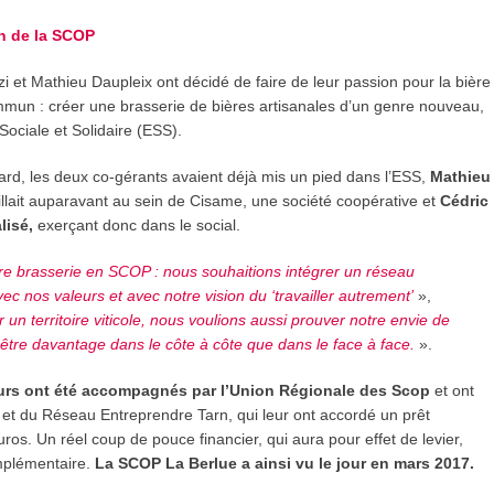
on de la SCOP
i et Mathieu Daupleix ont décidé de faire de leur passion pour la bière
commun : créer une brasserie de bières artisanales d’un genre nouveau,
Sociale et Solidaire (ESS).
ard, les deux co-gérants avaient déjà mis un pied dans l’ESS,
Mathieu
illait auparavant au sein de Cisame, une société coopérative et
Cédric
lisé,
exerçant donc dans le social.
otre brasserie en SCOP : nous souhaitions intégrer un réseau
c nos valeurs et avec notre vision du ‘travailler autrement’
»,
r un territoire viticole, nous voulions aussi prouver notre envie de
être davantage dans le côte à côte que dans le face à face.
».
eurs ont été accompagnés par l’Union Régionale des Scop
et ont
n et du Réseau Entreprendre Tarn, qui leur ont accordé un prêt
os. Un réel coup de pouce financier, qui aura pour effet de levier,
mplémentaire.
La SCOP La Berlue a ainsi vu le jour en mars 2017.