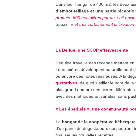
Dans leur hangar de 400 m2, les deux ass
d’embouteillage et une partie réception
produire 600 hectolitres par an, soit envir
Spazzi, «
et très certainement la création 
La Berlue, une SCOP effervescente
L’équipe travaille des recettes mettant en 
Leurs bières développent naturellement (s
ou encore des notes résineuses. A la dé
gustatives
, de quoi justifier le nom de l
plus grand nombre des bières différentes 
avec des méthodes artisanales, sans pasteu
« Les éberlués », une communauté pour
Le hangar de la coopérative hébergera
d’un panel de dégustateurs qui pourront t
finaliser les nouvelles recettes.